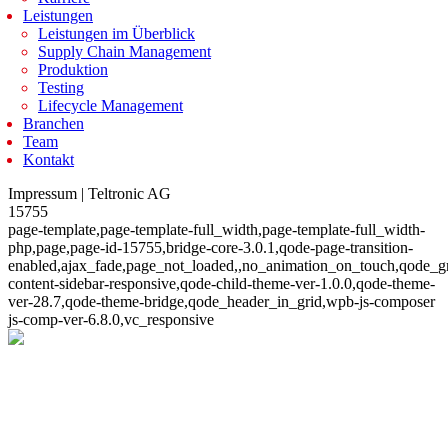
Leistungen
Leistungen im Überblick
Supply Chain Management
Produktion
Testing
Lifecycle Management
Branchen
Team
Kontakt
Impressum | Teltronic AG
15755
page-template,page-template-full_width,page-template-full_width-
php,page,page-id-15755,bridge-core-3.0.1,qode-page-transition-
enabled,ajax_fade,page_not_loaded,,no_animation_on_touch,qode_g
content-sidebar-responsive,qode-child-theme-ver-1.0.0,qode-theme-
ver-28.7,qode-theme-bridge,qode_header_in_grid,wpb-js-composer
js-comp-ver-6.8.0,vc_responsive