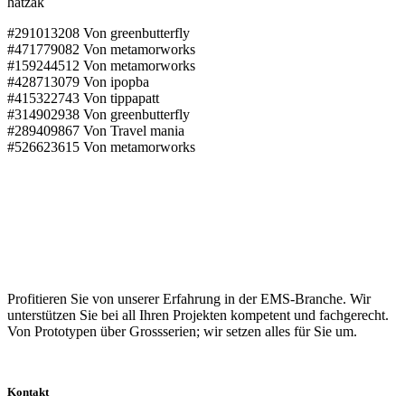
hatzak
#291013208 Von greenbutterfly
#471779082 Von metamorworks
#159244512 Von metamorworks
#428713079 Von ipopba
#415322743 Von tippapatt
#314902938 Von greenbutterfly
#289409867 Von Travel mania
#526623615 Von metamorworks
Profitieren Sie von unserer Erfahrung in der EMS-Branche. Wir
unterstützen Sie bei all Ihren Projekten kompetent und fachgerecht.
Von Prototypen über Grossserien; wir setzen alles für Sie um.
Kontakt