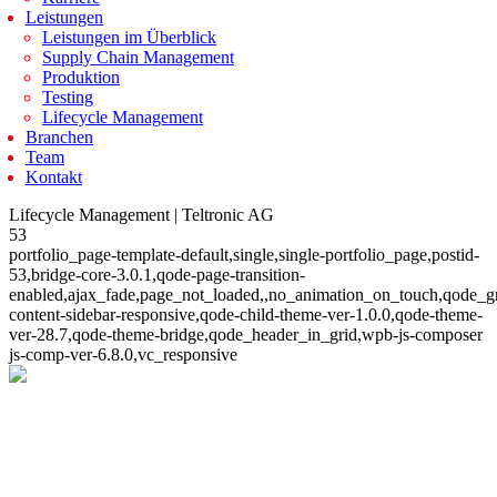
Leistungen
Leistungen im Überblick
Supply Chain Management
Produktion
Testing
Lifecycle Management
Branchen
Team
Kontakt
Lifecycle Management | Teltronic AG
53
portfolio_page-template-default,single,single-portfolio_page,postid-
53,bridge-core-3.0.1,qode-page-transition-
enabled,ajax_fade,page_not_loaded,,no_animation_on_touch,qode_g
content-sidebar-responsive,qode-child-theme-ver-1.0.0,qode-theme-
ver-28.7,qode-theme-bridge,qode_header_in_grid,wpb-js-composer
js-comp-ver-6.8.0,vc_responsive