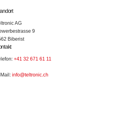
andort
ltronic AG
ewerbestrasse 9
62 Biberist
ntakt
lefon:
+41 32 671 61 11
-Mail:
info@teltronic.ch